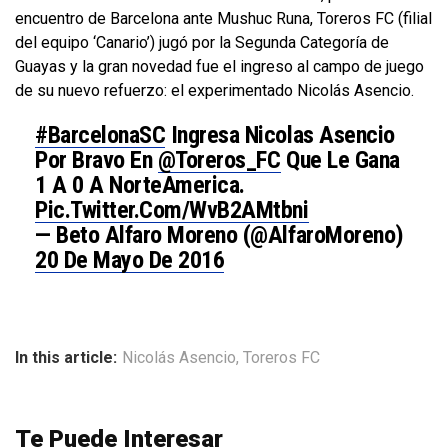
encuentro de Barcelona ante Mushuc Runa, Toreros FC (filial
del equipo ‘Canario’) jugó por la Segunda Categoría de
Guayas y la gran novedad fue el ingreso al campo de juego
de su nuevo refuerzo: el experimentado Nicolás Asencio.
#BarcelonaSC
Ingresa Nicolas Asencio
Por Bravo En
@Toreros_FC
Que Le Gana
1 A 0 A NorteAmerica.
Pic.twitter.com/wvB2AMtbni
— Beto Alfaro Moreno (@AlfaroMoreno)
20 De Mayo De 2016
In this article:
Nicolás Asencio
,
Toreros FC
Te Puede Interesar