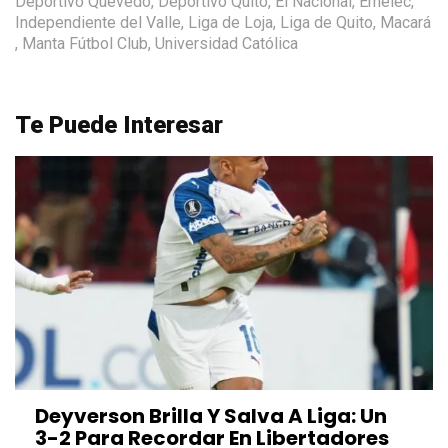
Deportivo Quevedo
,
Deportivo Quito
,
El Nacional
,
Emelec
,
Independiente del Valle
,
Liga de Loja
,
Liga de Quito
,
Macará
,
Manta Fútbol Club
,
Universidad Católica
Te Puede Interesar
Deyverson Brilla Y Salva A Liga: Un
3-2 Para Recordar En Libertadores