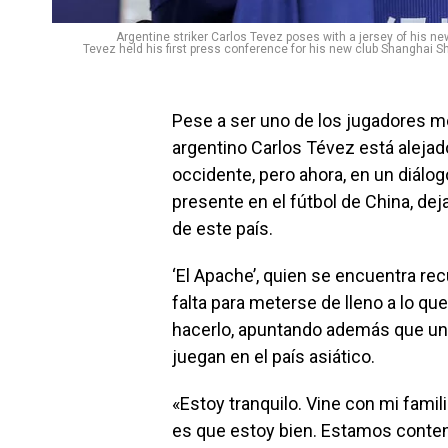
Argentine striker Carlos Tevez poses with a jersey of his 
Tevez held his first press conference for his new club Shanghai Sh
​Pese a ser uno de los jugadores 
argentino Carlos Tévez está alejad
occidente, pero ahora, en un diálogo
presente en el fútbol de China, d
de este país.
‘El Apache’, quien se encuentra re
falta para meterse de lleno a lo qu
hacerlo, apuntando además que una 
juegan en el país asiático.
«Estoy tranquilo. Vine con mi famil
es que estoy bien. Estamos content