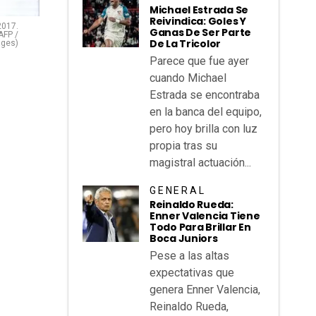
Michael Estrada Se
Reivindica: Goles Y
2017.
Ganas De Ser Parte
AFP /
De La Tricolor
ages)
Parece que fue ayer
cuando Michael
Estrada se encontraba
en la banca del equipo,
pero hoy brilla con luz
propia tras su
magistral actuación...
GENERAL
Reinaldo Rueda:
Enner Valencia Tiene
Todo Para Brillar En
Boca Juniors
Pese a las altas
expectativas que
genera Enner Valencia,
Reinaldo Rueda,