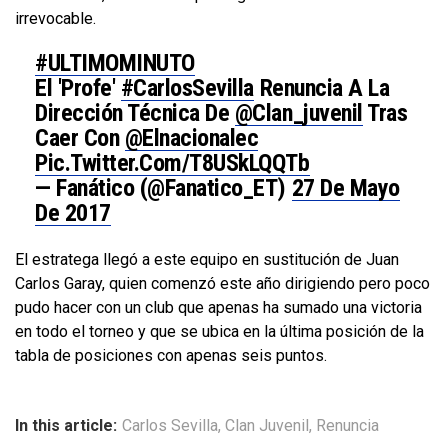
irrevocable.
#ULTIMOMINUTO
El 'profe'
#CarlosSevilla
Renuncia A La
Dirección Técnica De
@Clan_juvenil
Tras
Caer Con
@elnacionalec
Pic.twitter.com/t8USkLQQTb
— Fanático (@Fanatico_ET)
27 De Mayo
De 2017
El estratega llegó a este equipo en sustitución de Juan
Carlos Garay, quien comenzó este año dirigiendo pero poco
pudo hacer con un club que apenas ha sumado una victoria
en todo el torneo y que se ubica en la última posición de la
tabla de posiciones con apenas seis puntos.
In this article:
Carlos Sevilla
,
Clan Juvenil
,
Renuncia