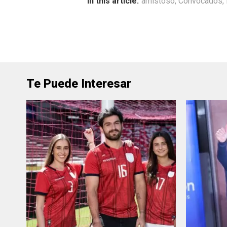
In this article:
amistoso
,
Convocados
,
Te Puede Interesar