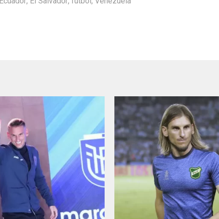
Ecuador
,
El Salvador
,
futbol
,
Venezuela