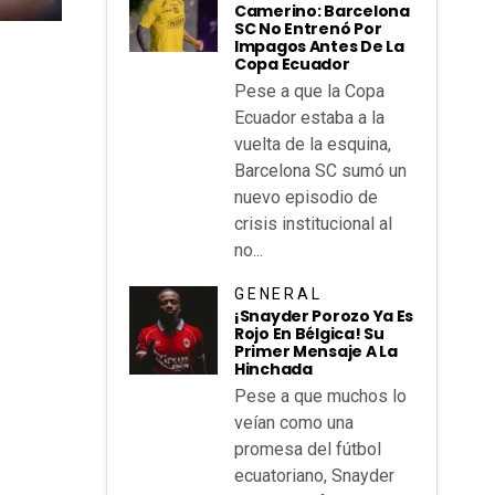
Camerino: Barcelona
SC No Entrenó Por
Impagos Antes De La
Copa Ecuador
Pese a que la Copa
Ecuador estaba a la
vuelta de la esquina,
Barcelona SC sumó un
nuevo episodio de
crisis institucional al
no...
GENERAL
¡Snayder Porozo Ya Es
Rojo En Bélgica! Su
Primer Mensaje A La
Hinchada
Pese a que muchos lo
veían como una
promesa del fútbol
ecuatoriano, Snayder