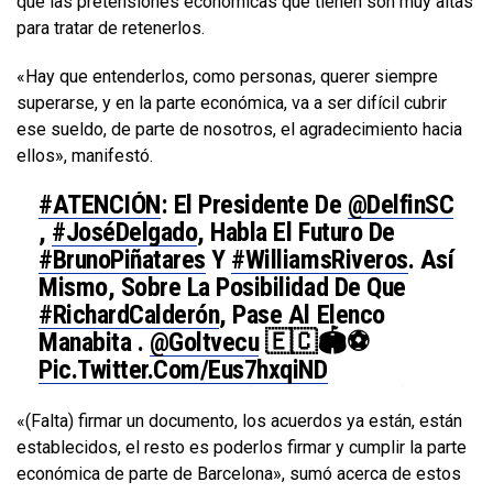
que las pretensiones económicas que tienen son muy altas
para tratar de retenerlos.
«Hay que entenderlos, como personas, querer siempre
superarse, y en la parte económica, va a ser difícil cubrir
ese sueldo, de parte de nosotros, el agradecimiento hacia
ellos», manifestó.
#ATENCIÓN
: El Presidente De
@DelfinSC
,
#JoséDelgado
, Habla El Futuro De
#BrunoPiñatares
Y
#WilliamsRiveros
. Así
Mismo, Sobre La Posibilidad De Que
#RichardCalderón
, Pase Al Elenco
Manabita .
@goltvecu
🇪🇨🏟⚽️
Pic.twitter.com/Eus7hxqiND
— Ramón MoralesVerduga (@Rmoralesverduga)
January 2, 2020
«(Falta) firmar un documento, los acuerdos ya están, están
establecidos, el resto es poderlos firmar y cumplir la parte
económica de parte de Barcelona», sumó acerca de estos