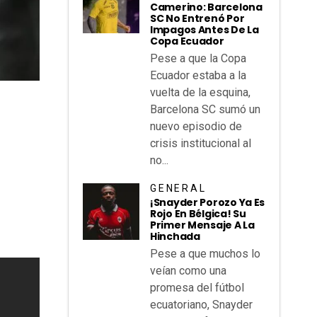
Camerino: Barcelona
SC No Entrenó Por
Impagos Antes De La
Copa Ecuador
Pese a que la Copa
Ecuador estaba a la
vuelta de la esquina,
Barcelona SC sumó un
nuevo episodio de
crisis institucional al
no...
GENERAL
¡Snayder Porozo Ya Es
Rojo En Bélgica! Su
Primer Mensaje A La
Hinchada
Pese a que muchos lo
veían como una
promesa del fútbol
ecuatoriano, Snayder