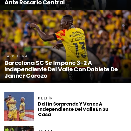
Ante Rosario Central
BARCELONA
Barcelona SC Se Impone 3-2 A
Independiente Del Valle Con Doblete De
Janner Corozo
DELFÍN
Delfín Sorprende Y Vence A
Independiente Del Valle En Su
Casa