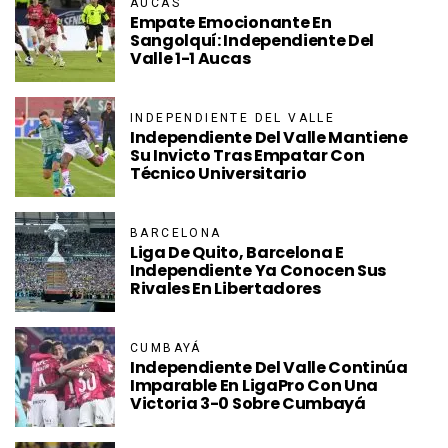
AUCAS
Empate Emocionante En
Sangolquí: Independiente Del
Valle 1-1 Aucas
INDEPENDIENTE DEL VALLE
Independiente Del Valle Mantiene
Su Invicto Tras Empatar Con
Técnico Universitario
BARCELONA
Liga De Quito, Barcelona E
Independiente Ya Conocen Sus
Rivales En Libertadores
CUMBAYÁ
Independiente Del Valle Continúa
Imparable En LigaPro Con Una
Victoria 3-0 Sobre Cumbayá