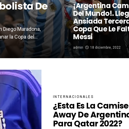
tbolista De
¡Argentina Ca
Del Mundo!. Lleg
Ansiada Tercera
Copa Que Le Fal
n Diego Maradona,
Messi
ar la Copa del...
admin
18 diciembre, 2022
INTERNACIONALES
¿Esta Es La Camis
Away De Argentin
Para Qatar 2022?