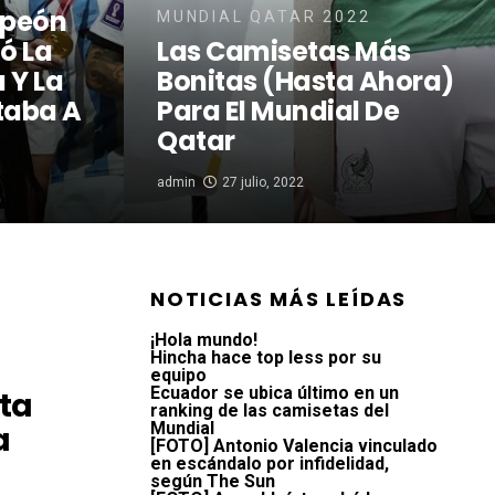
mpeón
MUNDIAL QATAR 2022
ó La
Las Camisetas Más
 Y La
Bonitas (hasta Ahora)
taba A
Para El Mundial De
Qatar
admin
27 julio, 2022
NOTICIAS MÁS LEÍDAS
¡Hola mundo!
Hincha hace top less por su
equipo
Ecuador se ubica último en un
eta
ranking de las camisetas del
Mundial
a
[FOTO] Antonio Valencia vinculado
en escándalo por infidelidad,
según The Sun