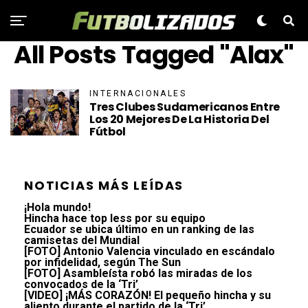
All Posts Tagged "Alax"
INTERNACIONALES
Tres Clubes Sudamericanos Entre
Los 20 Mejores De La Historia Del
Fútbol
NOTICIAS MÁS LEÍDAS
¡Hola mundo!
Hincha hace top less por su equipo
Ecuador se ubica último en un ranking de las
camisetas del Mundial
[FOTO] Antonio Valencia vinculado en escándalo
por infidelidad, según The Sun
[FOTO] Asambleísta robó las miradas de los
convocados de la ‘Tri’
[VIDEO] ¡MÁS CORAZÓN! El pequeño hincha y su
aliento durante el partido de la ‘Tri’