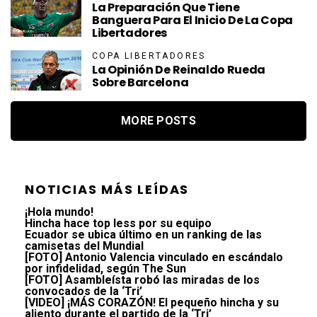
La Preparación Que Tiene
Banguera Para El Inicio De La Copa
Libertadores
COPA LIBERTADORES
La Opinión De Reinaldo Rueda
Sobre Barcelona
MORE POSTS
NOTICIAS MÁS LEÍDAS
¡Hola mundo!
Hincha hace top less por su equipo
Ecuador se ubica último en un ranking de las
camisetas del Mundial
[FOTO] Antonio Valencia vinculado en escándalo
por infidelidad, según The Sun
[FOTO] Asambleísta robó las miradas de los
convocados de la ‘Tri’
[VIDEO] ¡MÁS CORAZÓN! El pequeño hincha y su
aliento durante el partido de la ‘Tri’