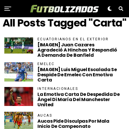
All Posts Tagged "Carta"
ECUATORIANOS EN EL EXTERIOR
[IMAGEN] Juan Cazares
Agradeció A Hinchas Y Respondió
A Demanda De Banfield
EMELEC
[IMAGEN] Luis Miguel Escalada Se
Despide De Emelec Con Emotiva
Carta
INTERNACIONALES
La Emotiva Carta De Despedida De
Ángel Di María Del Manchester
United
AUCAS
Aucas Pide Disculpas Por Mala
Inicio De Campeonato