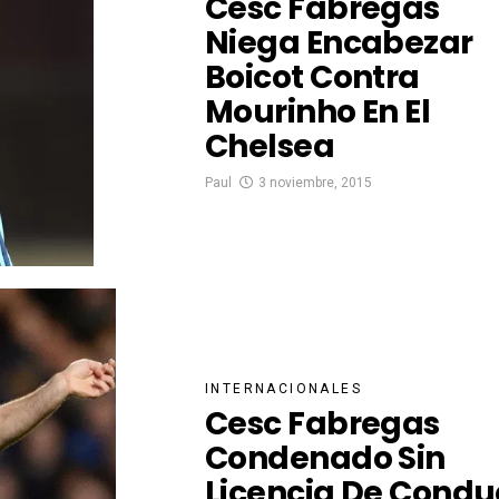
Cesc Fábregas
Niega Encabezar
Boicot Contra
Mourinho En El
Chelsea
Paul
3 noviembre, 2015
INTERNACIONALES
Cesc Fabregas
Condenado Sin
Licencia De Condu