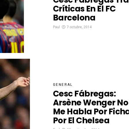
Críticas En El FC
Barcelona
Paul
7 octubre, 2014
GENERAL
Cesc Fábregas:
Arsène Wenger No
Me Habla Por Fich
Por El Chelsea