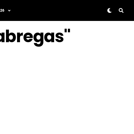
26
Fabregas"