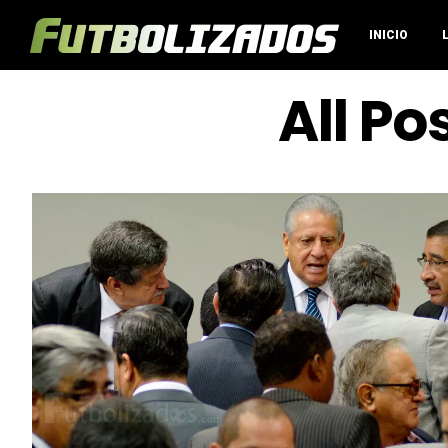
INICIO
All P