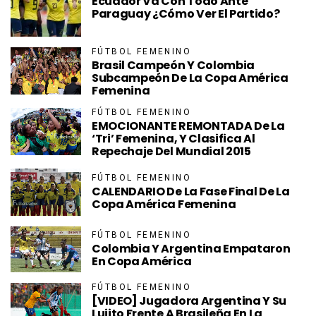
Ecuador Va Con Todo Ante
Paraguay ¿Cómo Ver El Partido?
FÚTBOL FEMENINO
Brasil Campeón Y Colombia
Subcampeón De La Copa América
Femenina
FÚTBOL FEMENINO
EMOCIONANTE REMONTADA De La
‘Tri’ Femenina, Y Clasifica Al
Repechaje Del Mundial 2015
FÚTBOL FEMENINO
CALENDARIO De La Fase Final De La
Copa América Femenina
FÚTBOL FEMENINO
Colombia Y Argentina Empataron
En Copa América
FÚTBOL FEMENINO
[VIDEO] Jugadora Argentina Y Su
Lujito Frente A Brasileña En La