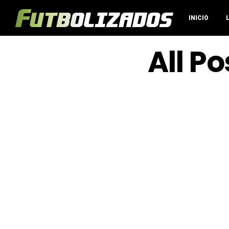
INICIO
All P