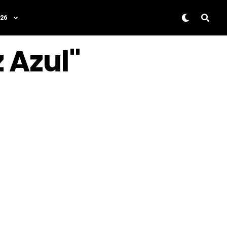
26
 Azul"