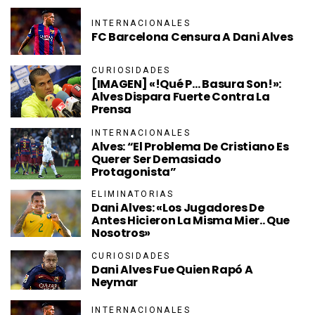
INTERNACIONALES
FC Barcelona Censura A Dani Alves
CURIOSIDADES
[IMAGEN] «!Qué P… Basura Son!»:
Alves Dispara Fuerte Contra La
Prensa
INTERNACIONALES
Alves: “El Problema De Cristiano Es
Querer Ser Demasiado
Protagonista”
ELIMINATORIAS
Dani Alves: «Los Jugadores De
Antes Hicieron La Misma Mier.. Que
Nosotros»
CURIOSIDADES
Dani Alves Fue Quien Rapó A
Neymar
INTERNACIONALES