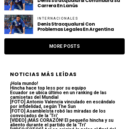
Denis Stracqualursi Continuará Su
Carrera En Lanús
INTERNACIONALES
Denis Stracqualursi Con
Problemas Legales En Argentina
MORE POSTS
NOTICIAS MÁS LEÍDAS
¡Hola mundo!
Hincha hace top less por su equipo
Ecuador se ubica último en un ranking de las
camisetas del Mundial
[FOTO] Antonio Valencia vinculado en escándalo
por infidelidad, según The Sun
[FOTO] Asambleísta robó las miradas de los
convocados de la ‘Tri’
[VIDEO] ¡MÁS CORAZÓN! El pequeño hincha y su
aliento durante el partido de la ‘Tri’