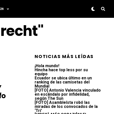
26
drecht"
NOTICIAS MÁS LEÍDAS
¡Hola mundo!
Hincha hace top less por su
equipo
Ecuador se ubica último en un
ranking de las camisetas del
Y
Mundial
[FOTO] Antonio Valencia vinculado
fo
en escándalo por infidelidad,
según The Sun
[FOTO] Asambleísta robó las
miradas de los convocados de la
‘Tri’