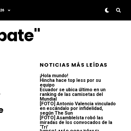
26
pate"
NOTICIAS MÁS LEÍDAS
¡Hola mundo!
Hincha hace top less por su
equipo
!
Ecuador se ubica último en un
ranking de las camisetas del
Mundial
[FOTO] Antonio Valencia vinculado
e
en escándalo por infidelidad,
según The Sun
[FOTO] Asambleísta robó las
miradas de los convocados de la
‘Tri’