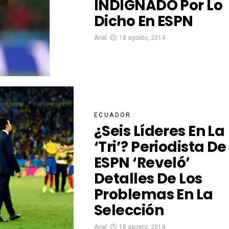
INDIGNADO Por Lo
Dicho En ESPN
Ariel
18 agosto, 2014
ECUADOR
¿Seis Líderes En La
‘Tri’? Periodista De
ESPN ‘reveló’
Detalles De Los
Problemas En La
Selección
Ariel
18 agosto, 2014