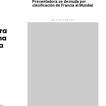
Presentadora se desnuda por
clasificación de Francia al Mundial
ADVERTISEMENT
ra
ma
a