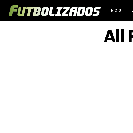
INICIO
All