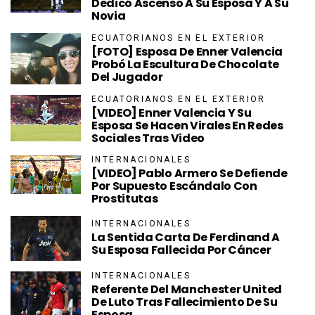
Dedicó Ascenso A Su Esposa Y A Su
Novia
ECUATORIANOS EN EL EXTERIOR
[FOTO] Esposa De Enner Valencia
Probó La Escultura De Chocolate
Del Jugador
ECUATORIANOS EN EL EXTERIOR
[VIDEO] Enner Valencia Y Su
Esposa Se Hacen Virales En Redes
Sociales Tras Video
INTERNACIONALES
[VIDEO] Pablo Armero Se Defiende
Por Supuesto Escándalo Con
Prostitutas
INTERNACIONALES
La Sentida Carta De Ferdinand A
Su Esposa Fallecida Por Cáncer
INTERNACIONALES
Referente Del Manchester United
De Luto Tras Fallecimiento De Su
Esposa