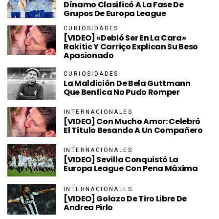
Dínamo Clasificó A La Fase De
Grupos De Europa League
CURIOSIDADES
[VIDEO] «Debió Ser En La Cara»
Rakitic Y Carriço Explican Su Beso
Apasionado
CURIOSIDADES
La Maldición De Bela Guttmann
Que Benfica No Pudo Romper
INTERNACIONALES
[VIDEO] Con Mucho Amor: Celebró
El Título Besando A Un Compañero
INTERNACIONALES
[VIDEO] Sevilla Conquistó La
Europa League Con Pena Máxima
INTERNACIONALES
[VIDEO] Golazo De Tiro Libre De
Andrea Pirlo