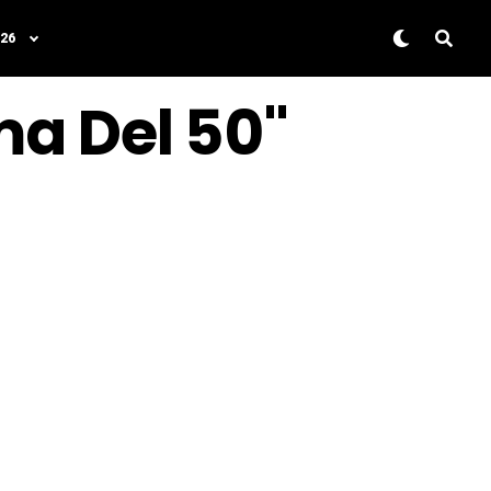
26
ma Del 50"