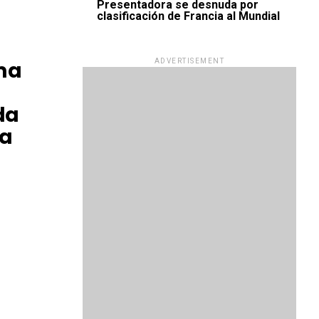
Presentadora se desnuda por
clasificación de Francia al Mundial
ma
ADVERTISEMENT
da
ra