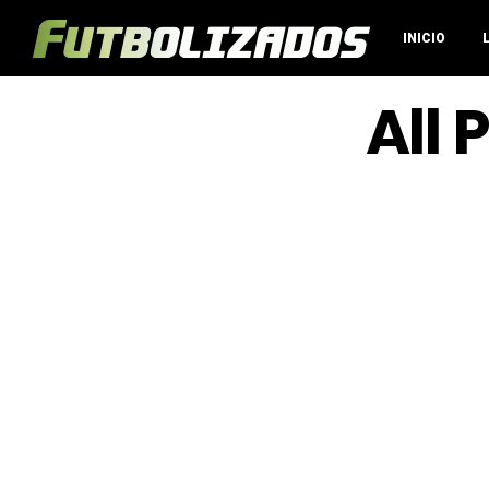
INICIO
All 