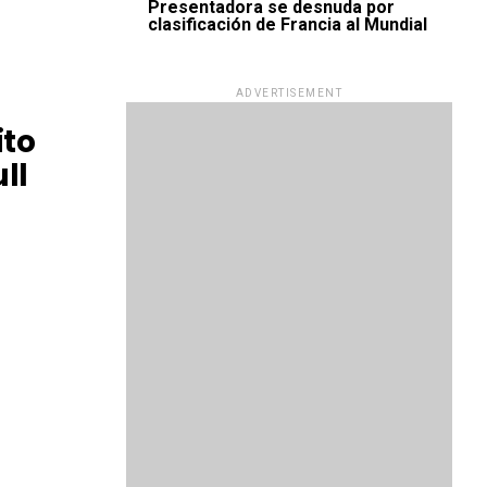
Presentadora se desnuda por
clasificación de Francia al Mundial
ADVERTISEMENT
ito
ll