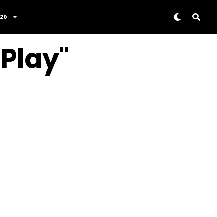
26
 Play"