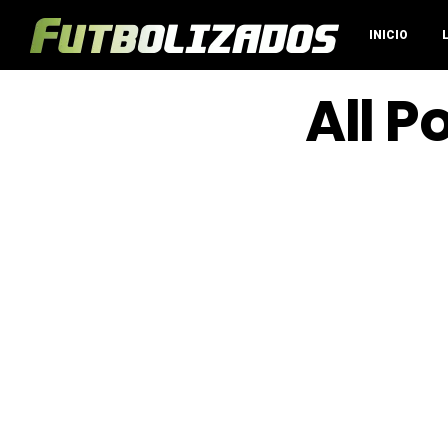
INICIO
All P