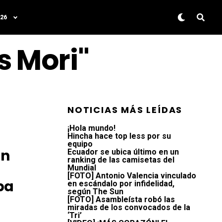
26
s Mori"
NOTICIAS MÁS LEÍDAS
¡Hola mundo!
Hincha hace top less por su
equipo
Un
Ecuador se ubica último en un
ranking de las camisetas del
Mundial
[FOTO] Antonio Valencia vinculado
pa
en escándalo por infidelidad,
según The Sun
[FOTO] Asambleísta robó las
miradas de los convocados de la
‘Tri’