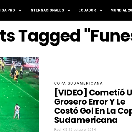
LIGA PRO
INTERNACIONALES
ECUADOR
MUNDIAL 20
sts Tagged "Fune
COPA SUDAMERICANA
[VIDEO] Cometió 
Grosero Error Y Le
Costó Gol En La Co
Sudamericana
Paul
29 octubre, 2014