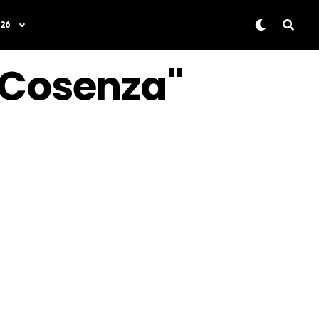
26
l Cosenza"