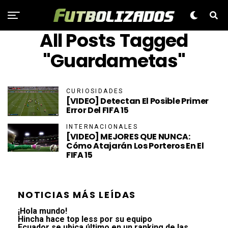
All Posts Tagged
"Guardametas"
CURIOSIDADES
[VIDEO] Detectan El Posible Primer
Error Del FIFA 15
INTERNACIONALES
[VIDEO] MEJORES QUE NUNCA:
Cómo Atajarán Los Porteros En El
FIFA 15
NOTICIAS MÁS LEÍDAS
¡Hola mundo!
Hincha hace top less por su equipo
Ecuador se ubica último en un ranking de las