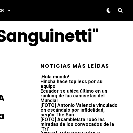
26
Sanguinetti"
NOTICIAS MÁS LEÍDAS
¡Hola mundo!
Hincha hace top less por su
equipo
Ecuador se ubica último en un
A
ranking de las camisetas del
Mundial
[FOTO] Antonio Valencia vinculado
en escándalo por infidelidad,
a
según The Sun
[FOTO] Asambleísta robó las
miradas de los convocados de la
‘Tri’