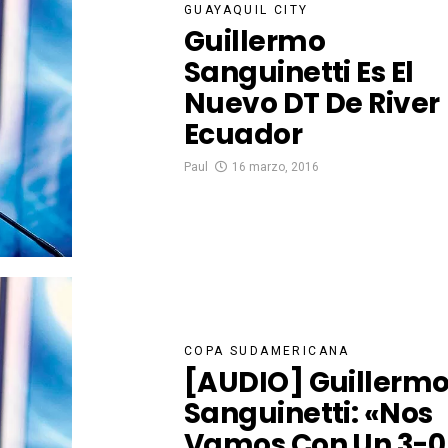
GUAYAQUIL CITY
Guillermo
Sanguinetti Es El
Nuevo DT De River
Ecuador
Paul
16 marzo, 2016
COPA SUDAMERICANA
[AUDIO] Guillerm
Sanguinetti: «Nos
Vamos Con Un 3-0