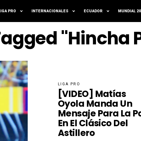
LIGA PRO
INTERNACIONALES
ECUADOR
MUNDIAL 20
 Tagged "Hincha P
LIGA PRO
[VIDEO] Matías
Oyola Manda Un
Mensaje Para La P
En El Clásico Del
Astillero