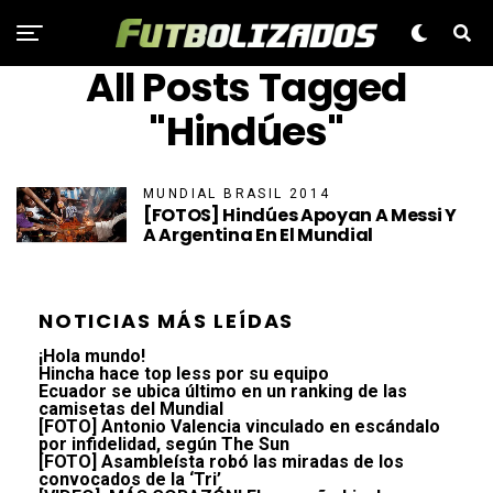
All Posts Tagged
"Hindúes"
MUNDIAL BRASIL 2014
[FOTOS] Hindúes Apoyan A Messi Y
A Argentina En El Mundial
NOTICIAS MÁS LEÍDAS
¡Hola mundo!
Hincha hace top less por su equipo
Ecuador se ubica último en un ranking de las
camisetas del Mundial
[FOTO] Antonio Valencia vinculado en escándalo
por infidelidad, según The Sun
[FOTO] Asambleísta robó las miradas de los
convocados de la ‘Tri’