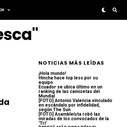
26
esca"
NOTICIAS MÁS LEÍDAS
¡Hola mundo!
Hincha hace top less por su
equipo
Ecuador se ubica último en un
ranking de las camisetas del
Mundial
nda
[FOTO] Antonio Valencia vinculado
en escándalo por infidelidad,
a
según The Sun
[FOTO] Asambleísta robó las
miradas de los convocados de la
‘Tri’