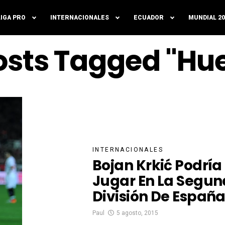
LIGA PRO
INTERNACIONALES
ECUADOR
MUNDIAL 20
Posts Tagged "Hu
INTERNACIONALES
Bojan Krkić Podría
Jugar En La Segu
División De Españ
Paul
5 agosto, 2015