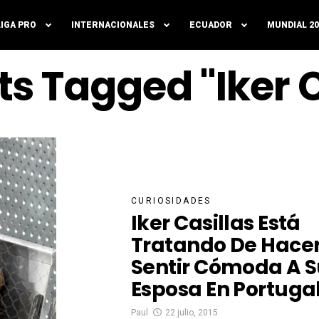
LIGA PRO
INTERNACIONALES
ECUADOR
MUNDIAL 20
sts Tagged "Iker C
CURIOSIDADES
Iker Casillas Está
Tratando De Hace
Sentir Cómoda A 
Esposa En Portuga
Paul
22 julio, 2015