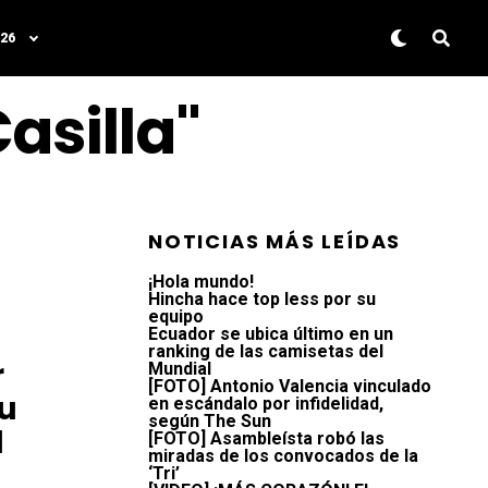
26
asilla"
NOTICIAS MÁS LEÍDAS
¡Hola mundo!
Hincha hace top less por su
equipo
Ecuador se ubica último en un
ranking de las camisetas del
r
Mundial
[FOTO] Antonio Valencia vinculado
Su
en escándalo por infidelidad,
según The Sun
l
[FOTO] Asambleísta robó las
miradas de los convocados de la
‘Tri’