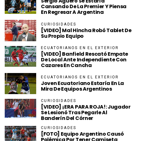
Sergio Agüero Se Estaría
Cansando De La Premier Y Piensa
En Regresar A Argentina
CURIOSIDADES
[VIDEO] Mal Hincha Robó Tablet De
Su Propio Equipo
ECUATORIANOS EN EL EXTERIOR
[VIDEO] Banfield Rescató Empate
De Local Ante Independiente Con
Cazares En Cancha
ECUATORIANOS EN EL EXTERIOR
Joven Ecuatoriano Estaría En La
Mira De Equipos Argentinos
CURIOSIDADES
[VIDEO] ¡ERA PARA ROJA!: Jugador
Se Lesionó Tras Pegarle Al
Banderín Del Córner
CURIOSIDADES
[FOTO] Equipo Argentino Causó
Polémica Por Tener Camiseta