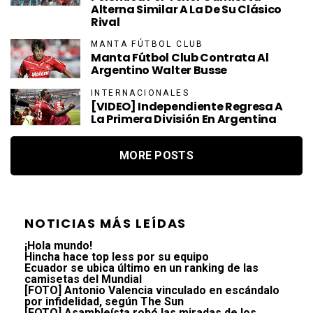
Alterna Similar A La De Su Clásico
Rival
MANTA FÚTBOL CLUB
Manta Fútbol Club Contrata Al
Argentino Walter Busse
INTERNACIONALES
[VIDEO] Independiente Regresa A
La Primera División En Argentina
MORE POSTS
NOTICIAS MÁS LEÍDAS
¡Hola mundo!
Hincha hace top less por su equipo
Ecuador se ubica último en un ranking de las
camisetas del Mundial
[FOTO] Antonio Valencia vinculado en escándalo
por infidelidad, según The Sun
[FOTO] Asambleísta robó las miradas de los