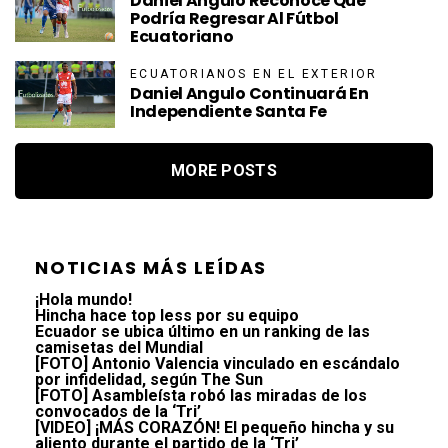
Daniel Angulo Reconoce Que
Podría Regresar Al Fútbol
Ecuatoriano
ECUATORIANOS EN EL EXTERIOR
Daniel Angulo Continuará En
Independiente Santa Fe
MORE POSTS
NOTICIAS MÁS LEÍDAS
¡Hola mundo!
Hincha hace top less por su equipo
Ecuador se ubica último en un ranking de las
camisetas del Mundial
[FOTO] Antonio Valencia vinculado en escándalo
por infidelidad, según The Sun
[FOTO] Asambleísta robó las miradas de los
convocados de la ‘Tri’
[VIDEO] ¡MÁS CORAZÓN! El pequeño hincha y su
aliento durante el partido de la ‘Tri’