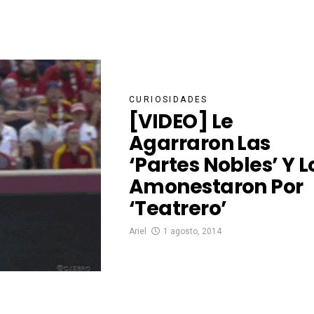
CURIOSIDADES
[VIDEO] Le
Agarraron Las
‘partes Nobles’ Y L
Amonestaron Por
‘teatrero’
Ariel
1 agosto, 2014