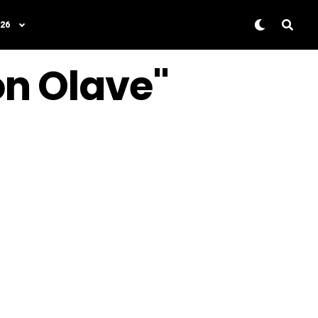
26
on Olave"