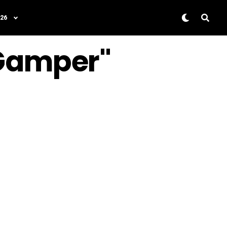
26
 Gamper"