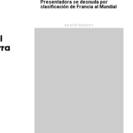
Presentadora se desnuda por
clasificación de Francia al Mundial
ADVERTISEMENT
l
rra