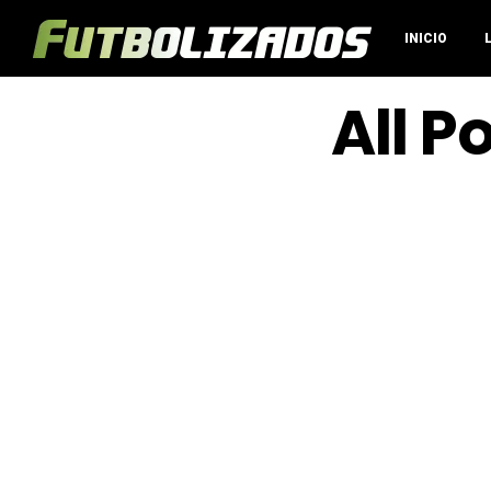
INICIO
All P