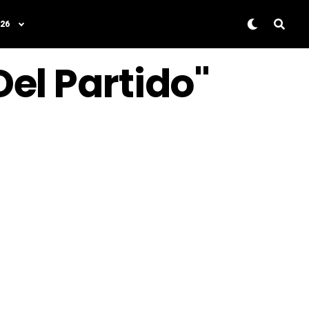
26
el Partido"