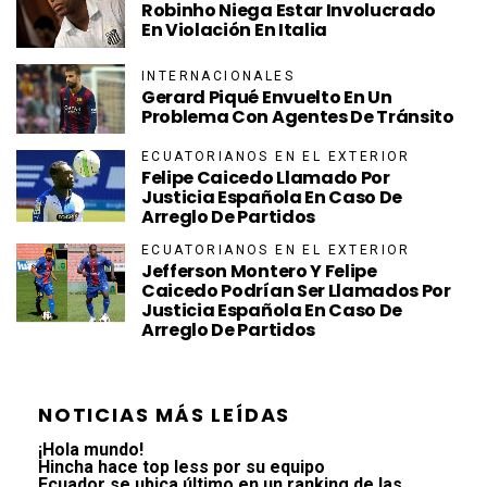
Robinho Niega Estar Involucrado
En Violación En Italia
INTERNACIONALES
Gerard Piqué Envuelto En Un
Problema Con Agentes De Tránsito
ECUATORIANOS EN EL EXTERIOR
Felipe Caicedo Llamado Por
Justicia Española En Caso De
Arreglo De Partidos
ECUATORIANOS EN EL EXTERIOR
Jefferson Montero Y Felipe
Caicedo Podrían Ser Llamados Por
Justicia Española En Caso De
Arreglo De Partidos
NOTICIAS MÁS LEÍDAS
¡Hola mundo!
Hincha hace top less por su equipo
Ecuador se ubica último en un ranking de las