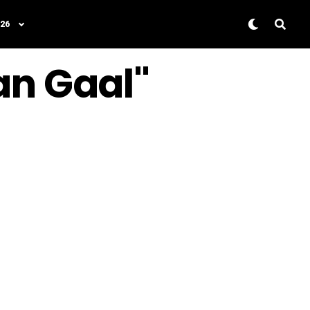
26
an Gaal"