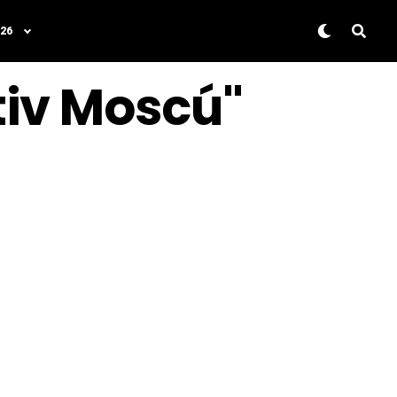
26
tiv Moscú"