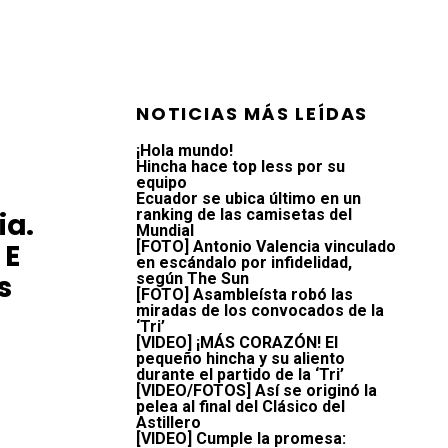
NOTICIAS MÁS LEÍDAS
¡Hola mundo!
Hincha hace top less por su
equipo
Ecuador se ubica último en un
ranking de las camisetas del
ia.
Mundial
[FOTO] Antonio Valencia vinculado
 E
en escándalo por infidelidad,
s
según The Sun
[FOTO] Asambleísta robó las
miradas de los convocados de la
‘Tri’
[VIDEO] ¡MÁS CORAZÓN! El
pequeño hincha y su aliento
durante el partido de la ‘Tri’
[VIDEO/FOTOS] Así se originó la
pelea al final del Clásico del
Astillero
[VIDEO] Cumple la promesa: