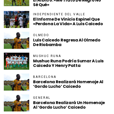
El Árbitro: «Me Trató De Negro No
Sé Qué»
INDEPENDIENTE DEL VALLE
El Informe De Vinicio Espinel Que
«perdona La Vida» A Luis Caicedo
OLMEDO
Luis Caicedo Regresa Al Olmedo
De Riobamba
MUSHUC RUNA
Mushuc Runa Podría Sumar A Luis
Caicedo Y Henry Patta
BARCELONA
Barcelona Realizará Homenaje Al
‘Gordo Lucho’ Caicedo
GENERAL
Barcelona Realizará Un Homenaje
Al ‘Gordo Lucho’ Caicedo