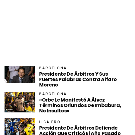
BARCELONA
Presidente De Árbitros Y Sus
Fuertes Palabras Contra Alfaro
Moreno
BARCELONA
«Orbe Le Manifestó A Álvez
Términos Oriundos De Imbabura,
No Insultos»
LIGA PRO
Presidente De Árbitros Defiende
Acción Que Criticó El Año Pasado