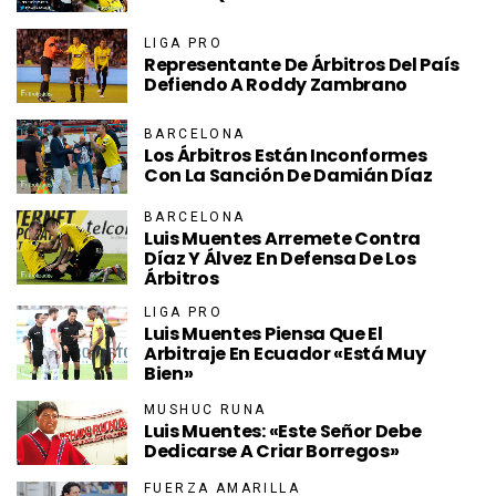
LIGA PRO
Representante De Árbitros Del País
Defiendo A Roddy Zambrano
BARCELONA
Los Árbitros Están Inconformes
Con La Sanción De Damián Díaz
BARCELONA
Luis Muentes Arremete Contra
Díaz Y Álvez En Defensa De Los
Árbitros
LIGA PRO
Luis Muentes Piensa Que El
Arbitraje En Ecuador «está Muy
Bien»
MUSHUC RUNA
Luis Muentes: «Este Señor Debe
Dedicarse A Criar Borregos»
FUERZA AMARILLA