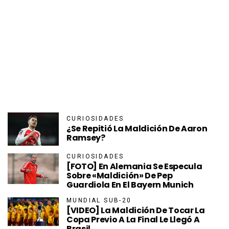
CURIOSIDADES
¿Se Repitió La Maldición De Aaron
Ramsey?
CURIOSIDADES
[FOTO] En Alemania Se Especula
Sobre «maldición» De Pep
Guardiola En El Bayern Munich
MUNDIAL SUB-20
[VIDEO] La Maldición De Tocar La
Copa Previo A La Final Le Llegó A
Brasil