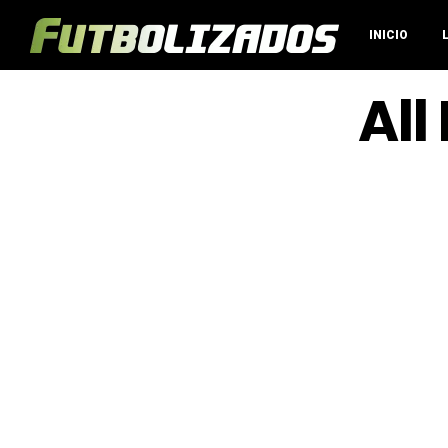
INICIO
All