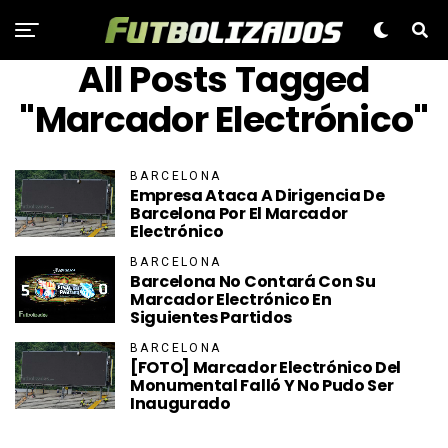
All Posts Tagged
"Marcador Electrónico"
BARCELONA
Empresa Ataca A Dirigencia De
Barcelona Por El Marcador
Electrónico
BARCELONA
Barcelona No Contará Con Su
Marcador Electrónico En
Siguientes Partidos
BARCELONA
[FOTO] Marcador Electrónico Del
Monumental Falló Y No Pudo Ser
Inaugurado