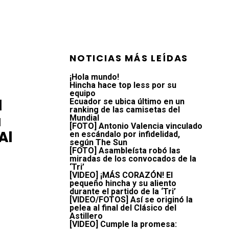
NOTICIAS MÁS LEÍDAS
¡Hola mundo!
Hincha hace top less por su
equipo
l
Ecuador se ubica último en un
ranking de las camisetas del
a
Mundial
[FOTO] Antonio Valencia vinculado
Al
en escándalo por infidelidad,
según The Sun
[FOTO] Asambleísta robó las
miradas de los convocados de la
‘Tri’
[VIDEO] ¡MÁS CORAZÓN! El
pequeño hincha y su aliento
durante el partido de la ‘Tri’
[VIDEO/FOTOS] Así se originó la
pelea al final del Clásico del
Astillero
[VIDEO] Cumple la promesa: