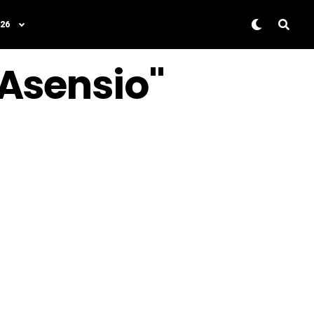
26
 Asensio"